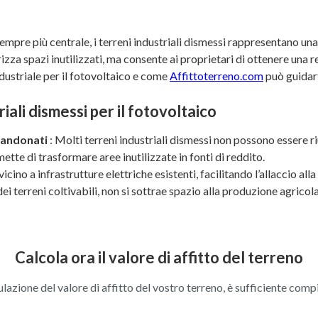
 sempre più centrale, i terreni industriali dismessi rappresentano un
rizza spazi inutilizzati, ma consente ai proprietari di ottenere una r
dustriale per il fotovoltaico e come
Affittoterreno.com
può guidar
iali dismessi per il fotovoltaico
bbandonati
: Molti terreni industriali dismessi non possono essere ri
mette di trasformare aree inutilizzate in fonti di reddito.
vicino a infrastrutture elettriche esistenti, facilitando l’allaccio all
dei terreni coltivabili, non si sottrae spazio alla produzione agricola
Calcola ora il valore di affitto del terreno
ulazione del valore di affitto del vostro terreno, è sufficiente comp