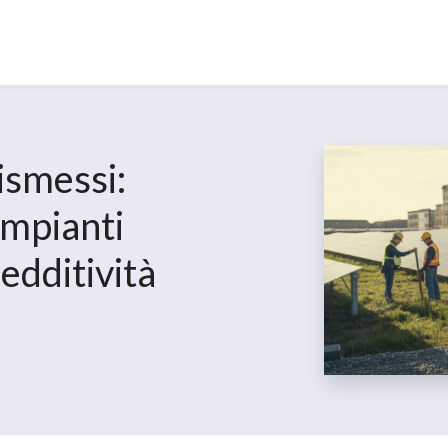
dismessi:
impianti
redditività