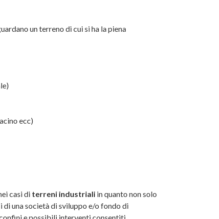
ardano un terreno di cui si ha la piena
le)
bacino ecc)
ei casi di
terreni industriali
in quanto non solo
ci di una società di sviluppo e/o fondo di
nfini e possibili interventi consentiti.