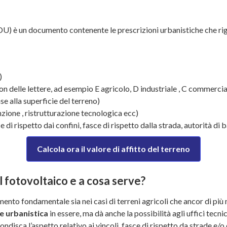
U) è un documento contenente le prescrizioni urbanistiche che rigu
)
on delle lettere, ad esempio E agricolo, D industriale , C commercia
se alla superficie del terreno)
zione , ristrutturazione tecnologica ecc)
ce di rispetto dai confini, fasce di rispetto dalla strada, autorità di 
Calcola ora il valore di affitto del terreno
l fotovoltaico e a cosa serve?
ento fondamentale sia nei casi di terreni agricoli che ancor di più n
e urbanistica
in essere, ma dà anche la possibilità agli uffici tecni
sca l’aspetto relativo ai vincoli, fasce di rispetto da strade e/o co