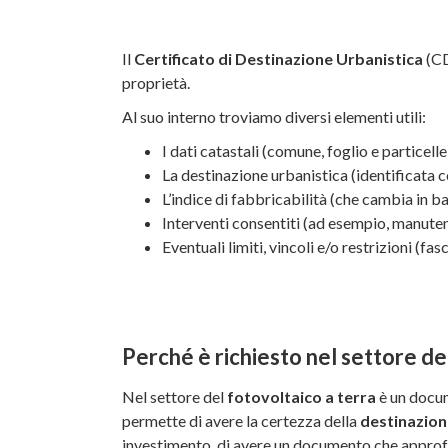
Il
Certificato di Destinazione Urbanistica
(CD
proprietà.
Al suo interno troviamo diversi elementi utili:
I dati catastali (comune, foglio e particelle
La destinazione urbanistica (identificata c
L’indice di fabbricabilità (che cambia in ba
Interventi consentiti (ad esempio, manuten
Eventuali limiti, vincoli e/o restrizioni (fas
Perché è richiesto nel settore de
Nel settore del
fotovoltaico a terra
è un docum
permette di avere la certezza della
destinazion
investimento, di avere un documento che approfondi