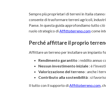
Sempre più proprietari di terreni in Italia stanno
consente di trasformare terreni agricoli, industri
Paese. In questa guida approfondiamo tutto ciò che 
ruolo strategico di
Affittoterreno.com
come inte
Perché affittare il proprio terreno
Affittare un terreno per installare un impianto f
Rendimento garantito
: reddito annuo co
Nessun investimento iniziale
: è l'inves
Valorizzazione del terreno
: anche i ter
Contributo alla sostenibilità
: si favori
Il tutto con il supporto di
Affittoterreno.com
, c