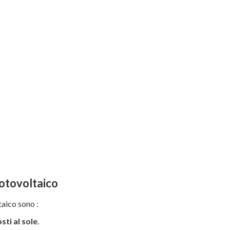
 fotovoltaico
ltaico sono :
sti al sole
.