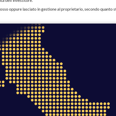
tà dell'investitore.
mosso oppure lasciato in gestione al proprietario, secondo quanto st