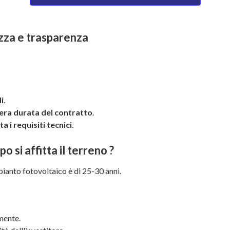
ezza e trasparenza
di
.
tera durata del contratto
.
a i requisiti tecnici
.
 si affitta il terreno ?
pianto fotovoltaico è di 25-30 anni.
mente.