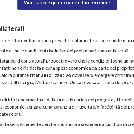
Vuoi sapere quanto vale il tuo terreno ?
ilaterali
icie per il fotovoltaico sono previste solitamente alcune condizioni r
te è che le condizioni risolutive dei preliminari sono unilaterali.
 standard contrattuali proposti è vero che le condizioni sono unila
fatti non è richiesta alcuna spesa economica da parte dei proprietari
qualora durante
l'iter autorizzativo
dovessero emergere criticità i
 prezzi dell'energia, l'Autorizzazione Unica revocata, crollo dei pr
un diritto fondamentale: dalla presa in carico del progetto, il Promi
ti economici senza alcuna garanzia di riuscita e/o fattibilità del p
ipate sopra.
 uscita semplicemente perché non andrà a sostenere alcun tipo di cost