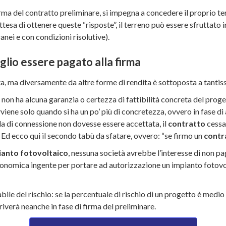
 firma del contratto preliminare, si impegna a concedere il proprio 
ttesa di ottenere queste “risposte”, il terreno può essere sfruttato i
anei e con condizioni risolutive).
oglio essere pagato alla firma
ta, ma diversamente da altre forme di rendita è sottoposta a tantis
e non ha alcuna garanzia o certezza di fattibilità concreta del prog
vviene solo quando si ha un po’ più di concretezza, ovvero in fase 
a di connessione non dovesse essere accettata, il
contratto
cessa
 Ed ecco qui il secondo tabù da sfatare, ovvero: “se firmo un
contr
ianto fotovoltaico
, nessuna società avrebbe l’interesse di non pa
conomica ingente per portare ad autorizzazione un impianto fotovo
le del rischio: se la percentuale di rischio di un progetto è medio / 
iverà neanche in fase di firma del preliminare.