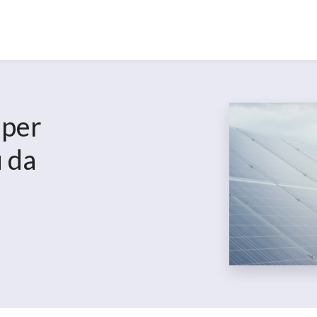
 per
ù da