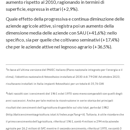
aumento rispetto al 2010, ragionando in termini di
superficie, espressa in ettari (+2,9%).
Quale effetto della progressiva e continua diminuzione delle
aziende agricole attive, si registra poi un aumento della
dimensione media delle aziende con SAU (+41,6%): nello
specifico, sia per quelle che coltivano seminativi (+17,4%)
che per le aziende attive nel legnoso agrario (+36,5%).
3
In base all’ultima versione del PNIEC italiano (Piano nazionale integrato per l’energia e il
clima), l’obiettivo nazionale di fotovoltaico installato al 2030 è di 79 GW. Ad ottobre 2023,
risultavano installati in Italia impianti fotovoltaici per un totale di 35,76 GW.
4
I dati raccolti con i censimenti del 1961 e del 1970 sono meno comparabili con quelli degli
anni successivi. Anche per tale motivo la ricostruzione in serie storica dei principali
risultati dei censimenti dell’agricoltura disponibile sul sito Istat, parte dal 1982
(http://daticensimentoagricoltura.istat.it/Index.aspx?lang=it). Tuttavia, è utile ricordare che
il primo censimento dell’agricoltura, riferito al 1961, contò 4 milioni e 294 mila aziende
agricole per 26,2 milioni di SAT, mentre il secondo censimento, riferito al 1970, ne contò 3