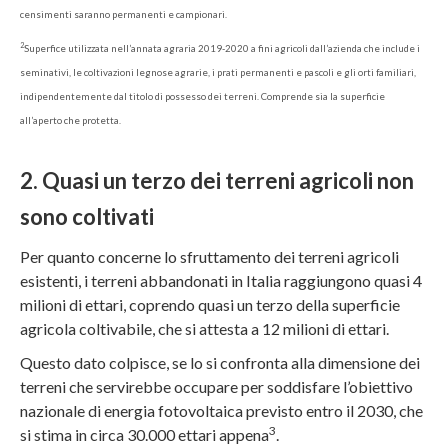
censimenti saranno permanenti e campionari.
2
Superfice utilizzata nell’annata agraria 2019-2020 a fini agricoli dall’azienda che include i
seminativi, le coltivazioni legnose agrarie, i prati permanenti e pascoli e gli orti familiari,
indipendentemente dal titolo di possesso dei terreni. Comprende sia la superficie
all’aperto che protetta.
2. Quasi un terzo dei terreni agricoli non
sono coltivati
Per quanto concerne lo sfruttamento dei terreni agricoli
esistenti, i terreni abbandonati in Italia raggiungono quasi 4
milioni di ettari, coprendo quasi un terzo della superficie
agricola coltivabile, che si attesta a 12 milioni di ettari.
Questo dato colpisce, se lo si confronta alla dimensione dei
terreni che servirebbe occupare per soddisfare l’obiettivo
nazionale di energia fotovoltaica previsto entro il 2030, che
3
si stima in circa 30.000 ettari appena
.