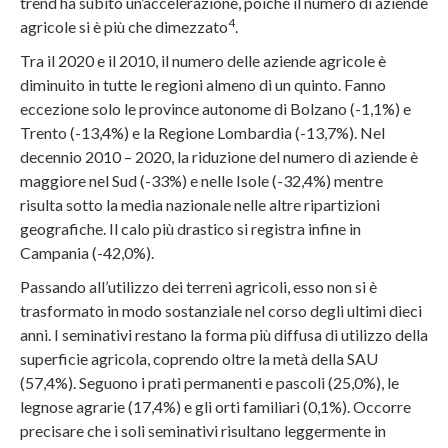
trend ha subito un’accelerazione, poiché il numero di aziende
4
agricole si è più che dimezzato
.
Tra il 2020 e il 2010, il numero delle aziende agricole è
diminuito in tutte le regioni almeno di un quinto. Fanno
eccezione solo le province autonome di Bolzano (-1,1%) e
Trento (-13,4%) e la Regione Lombardia (-13,7%). Nel
decennio 2010 – 2020, la riduzione del numero di aziende è
maggiore nel Sud (-33%) e nelle Isole (-32,4%) mentre
risulta sotto la media nazionale nelle altre ripartizioni
geografiche. Il calo più drastico si registra infine in
Campania (-42,0%).
Passando all’utilizzo dei terreni agricoli, esso non si è
trasformato in modo sostanziale nel corso degli ultimi dieci
anni. I seminativi restano la forma più diffusa di utilizzo della
superficie agricola, coprendo oltre la metà della SAU
(57,4%). Seguono i prati permanenti e pascoli (25,0%), le
legnose agrarie (17,4%) e gli orti familiari (0,1%). Occorre
precisare che i soli seminativi risultano leggermente in