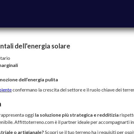
tali dell'energia solare
etario
marginali
mozione dell’energia pulita
biente
confermano la crescita del settore e il ruolo chiave dei terren
a
o rappresenta oggi
la soluzione più strategica e redditizia
rispett
tenibile. Affittoterreno.com è il partner ideale per accompagnarti i
triale o artigianale?
Scopri se il tuo terreno ha i requisiti per os