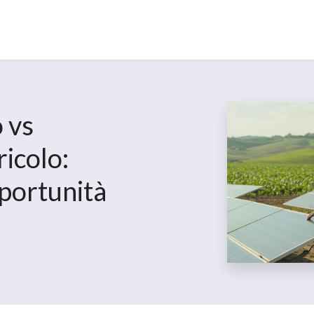
 vs
icolo:
pportunità